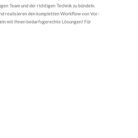
gen Team und der richtigen Technik zu bündeln.
und realisieren den kompletten Workflow von Vor-
eln mit Ihnen bedarfsgerechte Lösungen! Für
on
Service Postproduktion
Supervision
Postproduktion
Schnitt, Vertonung,
eam,
Tonbearbeitung und
Farbkorrektur
 Ort
Untertitelung