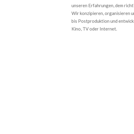
unseren Erfahrungen, dem richti
Wir konzipieren, organisieren 
bis Postproduktion und entwick
Kino, TV oder Internet.
Service Vorproduktion
Service Produkti
ojekt
ng einzelner
Konzeption und
Realisation der
keln gemeinsam
Drehbuch
Dreharbeiten
– von klassisch-
Kalkulation, Planung und
Beratung und
ell. Wir
Controlling
Organisation zu T
Technik und
 – ob Imagefilme,
Dienstleistern vor
Beratung und Erstellung
uktvideos,
von Förderanträgen