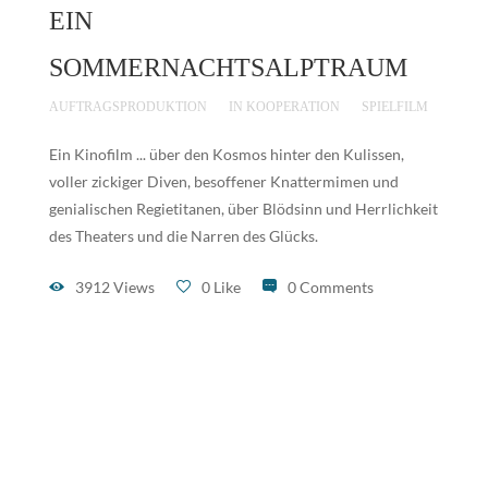
EIN
SOMMERNACHTSALPTRAUM
AUFTRAGSPRODUKTION
IN KOOPERATION
SPIELFILM
Ein Kinofilm ... über den Kosmos hinter den Kulissen,
voller zickiger Diven, besoffener Knattermimen und
genialischen Regietitanen, über Blödsinn und Herrlichkeit
des Theaters und die Narren des Glücks.
3912 Views
0 Like
0 Comments