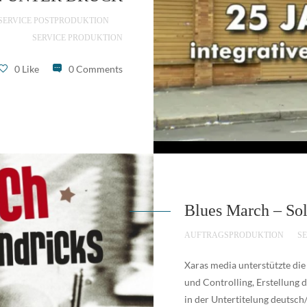
SERVICE POSTPRODUKTION
SERVICE PRODUKTION
0 Like
0 Comments
Blues March – Sol
AUFTRAGSPRODUKTION
S
Xaras media unterstützte die
und Controlling, Erstellung d
in der Untertitelung deutsc