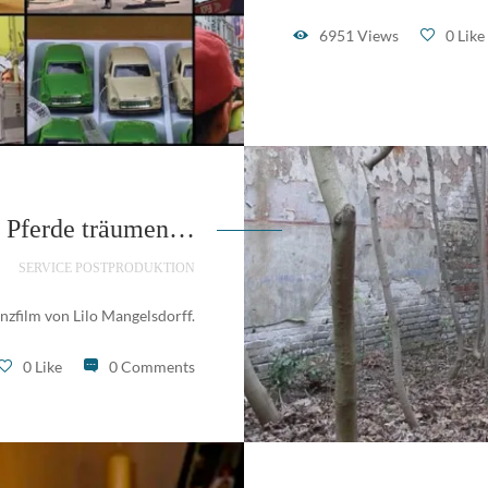
6951 Views
0 Like
 Pferde träumen…
SERVICE POSTPRODUKTION
nzfilm von Lilo Mangelsdorff.
0 Like
0 Comments