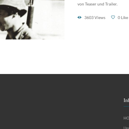
von Teaser und Trailer.
3603 Views
0 Like
In
H
Uns